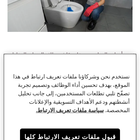
تؤدي أحواض المراحيض دورًا مهمًا في نظافة المنزل والحفاظ
على بيئة صحية ونظيفة. هي قاعدة كبيرة وسفلية مصنوعة من
مواد مقاومة للماء تزيل الفضلات البشرية من المنزل وتحتفظ
نستخدم نحن وشركاؤنا ملفات تعريف ارتباط في هذا
بالماء النظيف لتسد غازات الصرف الصحي في الحمام.
الموقع، بهدف تحسين أداء الوظائف وتصميم تجربة
ومع ذلك، يمكن أن يكون انسداد حوض المرحاض بسهولة تجربة
تصفّح تلبي تطلعات المستخدمين، إلى جانب تحليل
مزعجة وكابوسية. من الروائح الكريهة للغاية إلى احتمال فيضان
أنشطتهم ودعم الأهداف التسويقية والإعلانات
مياه المرحاض، فإنه مشكلة تتطلب اهتمامًا فوريًا.
المخصصة.
سياسة ملفات تعريف الارتباط.
لحسن الحظ، لست من الضروري دائمًا استدعاء خدمات السباكة
المحترفة المحلية لإصلاح مشكلة انسداد حوض المرحاض. إنها
قبول ملفات تعريف الارتباط كلها
مشكلة يمكنك حلها بنفسك.