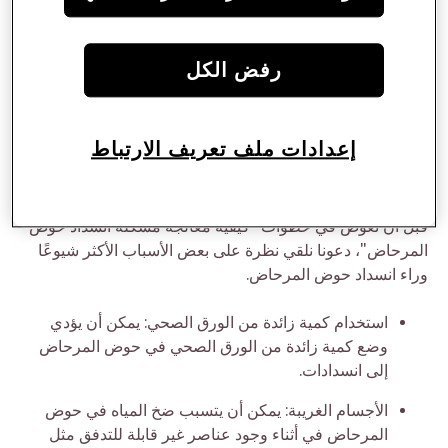
تابع قراءة مقالنا حول "كيفية معالجة مشكلة انسداد المرحاض"
لتتعرف إلى الخطوات البسيطة والفعالة لضمان
السلامة في
رفض الكل
الحمام
عن طريق حلّ مشكلة انسداد حوض المرحاض.
ما هي الأسباب التي تؤدي إلى انسداد
إعدادات ملف تعريف الارتباط
حوض المرحاض؟
قبل أن نغوص في خطوات "كيفية معالجة مشكلة انسداد حوض
المرحاض"، دعونا نلقي نظرة على بعض الأسباب الأكثر شيوعًا
وراء انسداد حوض المرحاض.
استخدام كمية زائدة من الورق الصحي: يمكن أن يؤدي
وضع كمية زائدة من الورق الصحي في حوض المرحاض
إلى انسدادات.
الأجسام الغريبة: يمكن أن يتسبب ضخ المياه في حوض
المرحاض في أثناء وجود عناصر غير قابلة للتدفق مثل